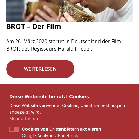
BROT – Der Film
Am 26. März 2020 startet in Deutschland der Film
BROT, des Regisseurs Harald Friedel.
WEITERLESEN
Seite 22 von 29.
Diese Webseite benutzt Cookies
Diese Website verwendet Cookies, damit sie bestmöglich
«
1
...
21
22
23
...
29
»
angezeigt wird.
Mehr erfahren
Cookies von Drittanbietern aktivieren
Google Analytics, Facebook