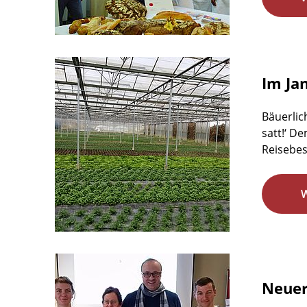
Im Ja
Bäuerlic
satt!‘ D
Reisebes
Neuer