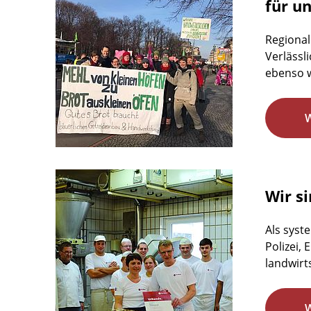
für u
Regional
Verlässl
ebenso w
Wir si
Als syst
Polizei,
landwirts