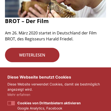
BROT – Der Film
Am 26. März 2020 startet in Deutschland der Film
BROT, des Regisseurs Harald Friedel.
WEITERLESEN
Seite 22 von 29.
Diese Webseite benutzt Cookies
Diese Website verwendet Cookies, damit sie bestmöglich
«
1
...
21
22
23
...
29
»
angezeigt wird.
Mehr erfahren
Cookies von Drittanbietern aktivieren
Google Analytics, Facebook