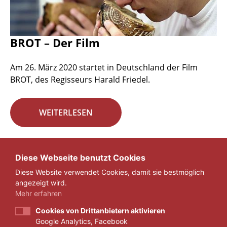
BROT – Der Film
Am 26. März 2020 startet in Deutschland der Film
BROT, des Regisseurs Harald Friedel.
WEITERLESEN
Seite 22 von 29.
Diese Webseite benutzt Cookies
Diese Website verwendet Cookies, damit sie bestmöglich
«
1
...
21
22
23
...
29
»
angezeigt wird.
Mehr erfahren
Cookies von Drittanbietern aktivieren
Google Analytics, Facebook