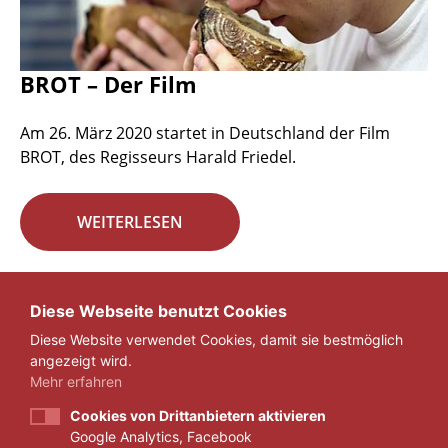
BROT – Der Film
Am 26. März 2020 startet in Deutschland der Film
BROT, des Regisseurs Harald Friedel.
WEITERLESEN
Seite 22 von 29.
Diese Webseite benutzt Cookies
Diese Website verwendet Cookies, damit sie bestmöglich
«
1
...
21
22
23
...
29
»
angezeigt wird.
Mehr erfahren
Cookies von Drittanbietern aktivieren
Google Analytics, Facebook