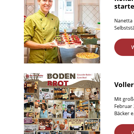
start
Nanetta 
Selbstst
Volle
Mit groß
Februar 
Bäcker e.