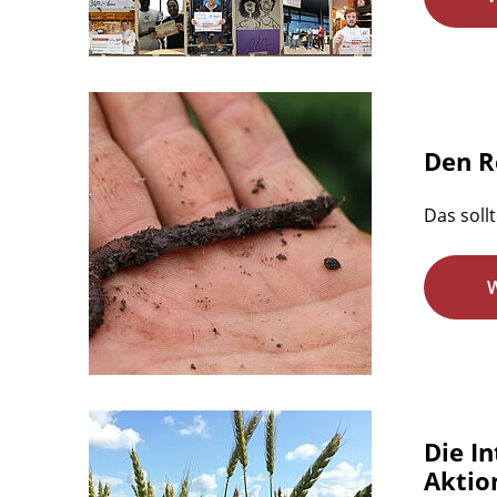
Den R
Das soll
Die I
Aktio