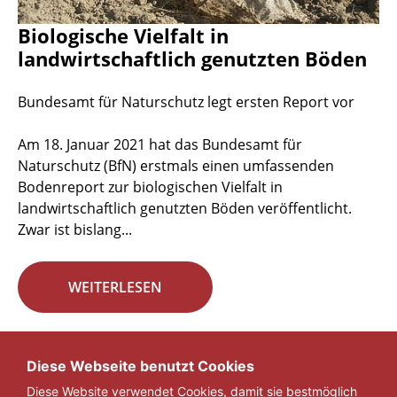
Biologische Vielfalt in
landwirtschaftlich genutzten Böden
Bundesamt für Naturschutz legt ersten Report vor
Am 18. Januar 2021 hat das Bundesamt für
Naturschutz (BfN) erstmals einen umfassenden
Bodenreport zur biologischen Vielfalt in
landwirtschaftlich genutzten Böden veröffentlicht.
Zwar ist bislang...
WEITERLESEN
Seite 12 von 29.
Diese Webseite benutzt Cookies
Diese Website verwendet Cookies, damit sie bestmöglich
«
1
...
11
12
13
...
29
»