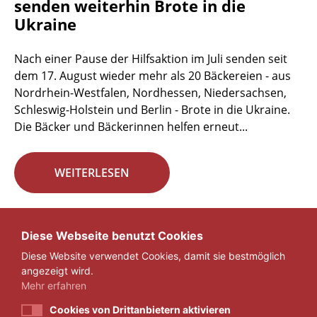
senden weiterhin Brote in die
Ukraine
Nach einer Pause der Hilfsaktion im Juli senden seit
dem 17. August wieder mehr als 20 Bäckereien - aus
Nordrhein-Westfalen, Nordhessen, Niedersachsen,
Schleswig-Holstein und Berlin - Brote in die Ukraine.
Die Bäcker und Bäckerinnen helfen erneut...
WEITERLESEN
Seite 8 von 29.
Diese Webseite benutzt Cookies
Diese Website verwendet Cookies, damit sie bestmöglich
«
1
...
7
8
9
...
29
»
angezeigt wird.
Mehr erfahren
Cookies von Drittanbietern aktivieren