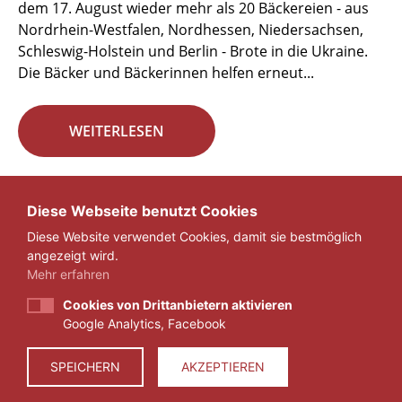
dem 17. August wieder mehr als 20 Bäckereien - aus
Nordrhein-Westfalen, Nordhessen, Niedersachsen,
Schleswig-Holstein und Berlin - Brote in die Ukraine.
Die Bäcker und Bäckerinnen helfen erneut...
WEITERLESEN
Seite 8 von 29.
Diese Webseite benutzt Cookies
Diese Website verwendet Cookies, damit sie bestmöglich
«
1
...
7
8
9
...
29
»
angezeigt wird.
Mehr erfahren
Cookies von Drittanbietern aktivieren
Google Analytics, Facebook
IMPRESSUM
DATENSCHUTZ
SPEICHERN
AKZEPTIEREN
© 2026 ZEIT FÜR VERANTWORTUNG E.V.