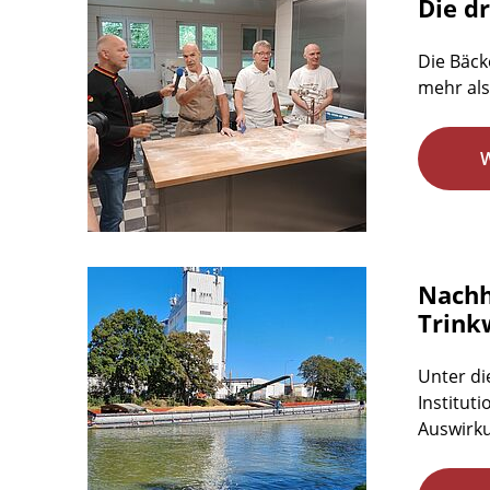
Die dr
Die Bäck
mehr als
Nachh
Trink
Unter di
Institut
Auswirku