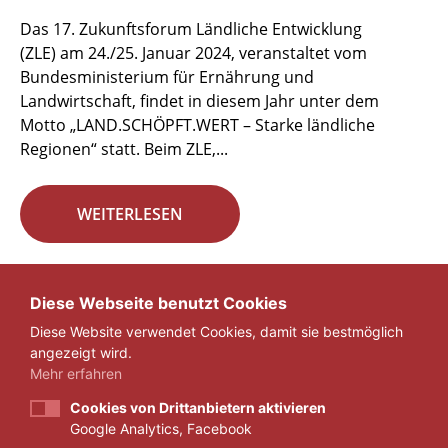
Das 17. Zukunftsforum Ländliche Entwicklung
(ZLE) am 24./25. Januar 2024, veranstaltet vom
Bundesministerium für Ernährung und
Landwirtschaft, findet in diesem Jahr unter dem
Motto „LAND.SCHÖPFT.WERT – Starke ländliche
Regionen“ statt. Beim ZLE,...
WEITERLESEN
Seite 4 von 29.
Diese Webseite benutzt Cookies
Diese Website verwendet Cookies, damit sie bestmöglich
«
1
...
3
4
5
...
29
»
angezeigt wird.
Mehr erfahren
Cookies von Drittanbietern aktivieren
Google Analytics, Facebook