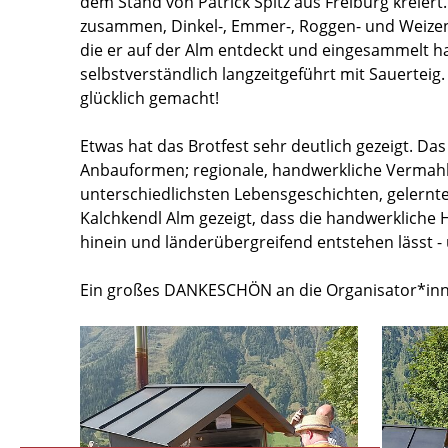
dem Stand von Patrick Spitz aus Freiburg kreiert.
zusammen, Dinkel-, Emmer-, Roggen- und Weize
die er auf der Alm entdeckt und eingesammelt ha
selbstverständlich langzeitgeführt mit Sauerteig
glücklich gemacht!
Etwas hat das Brotfest sehr deutlich gezeigt. D
Anbauformen; regionale, handwerkliche Vermahlu
unterschiedlichsten Lebensgeschichten, gelernt
Kalchkendl Alm gezeigt, dass die handwerkliche 
hinein und länderübergreifend entstehen lässt - 
Ein großes DANKESCHÖN an die Organisator*innen