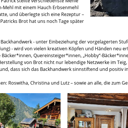
 Patrick stellte verschiedenste Mehle
n-Mehl mit einem Hauch Erbsenmehl
tte, und überlegte sich eine Rezeptur –
. Patricks Brot hat uns noch Tage später
as Backhandwerk - unter Einbeziehung der vorgelagerten Stu
ng) - wird von vielen kreativen Köpfen und Händen neu er
e Bäcker*innen, Quereinsteiger*innen, „Hobby“-Bäcker*inn
Herstellung von Brot nicht nur lebendige Netzwerke im Teig,
und, dass sich das Backhandwerk sinnstiftend und positiv in
: Roswitha, Christina und Lutz – sowie an alle, die zum Ge