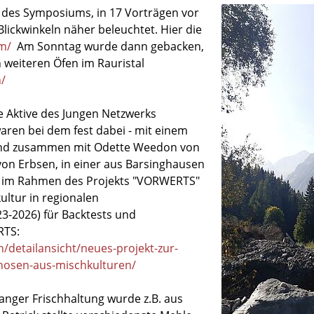
es Symposiums, in 17 Vorträgen vor
ickwinkeln näher beleuchtet. Hier die
m/
Am Sonntag wurde dann gebacken,
 weiteren Öfen im Rauristal
n/
 Aktive des Jungen Netzwerks
aren bei dem fest dabei - mit einem
 und zusammen mit Odette Weedon von
von Erbsen, in einer aus Barsinghausen
n im Rahmen des Projekts "VORWERTS"
ltur in regionalen
23-2026) für Backtests und
RTS:
/detailansicht/neues-projekt-zur-
nosen-aus-mischkulturen/
langer Frischhaltung wurde z.B. aus