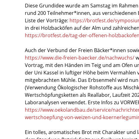
Diese Grundidee wurde am Samstag im Rahmen d
rund 200 Teilnehmer*innen, aus verschiedenen Bl
Liste der Vorträge:
https://brotfest.de/symposiu
in drei Holzbacköfen auf der Alm und zahlreichen
https://brotfest.de/tag-der-offenen-holzbackofe
Auch der Verbund der Freien Bäcker*innen sowie
https://www.die-freien-baecker.de/nachwuchs/
w
Vortrag, mit den Händen im Teig und am Ofen
der Uni Kassel in luftiger Höhe beim Vermahlen 
mitgebrachten Mühle. Das Erbsenmehl wird nu
(Verwendung Ökologischer Rohstoffe aus Mischku
Wertschöpfungsketten als Reallabor, Laufzeit 20
Laboranalysen verwendet. Erste Infos zu VORWE
https://www.oekolandbau.de/service/nachrichten
wertschoepfung-von-weizen-und-koernerlegumi
Ein tolles, aromatisches Brot mit Charakter und 