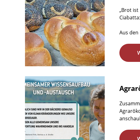
„Brot is
Ciabatta
Aus den 
Agrar
Zusamme
Agraröko
anschaul