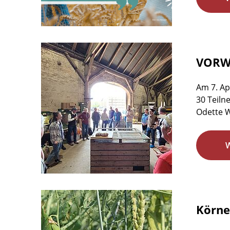
VORWE
Am 7. Ap
30 Teiln
Odette W
Körne