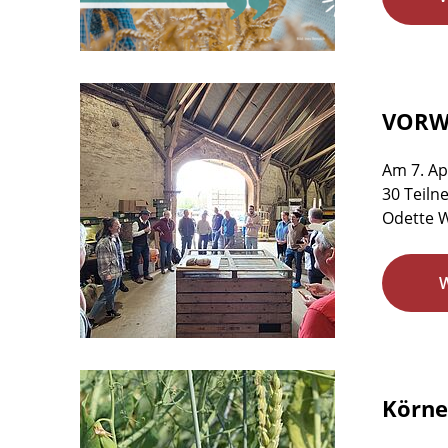
VORWE
Am 7. Ap
30 Teiln
Odette W
Körne