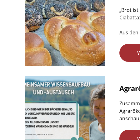
„Brot is
Ciabatta
Aus den 
Agrar
Zusamme
Agraröko
anschaul