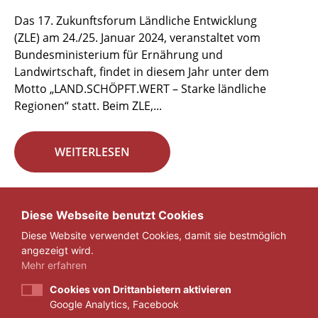
Das 17. Zukunftsforum Ländliche Entwicklung
(ZLE) am 24./25. Januar 2024, veranstaltet vom
Bundesministerium für Ernährung und
Landwirtschaft, findet in diesem Jahr unter dem
Motto „LAND.SCHÖPFT.WERT – Starke ländliche
Regionen“ statt. Beim ZLE,...
WEITERLESEN
Seite 4 von 29.
Diese Webseite benutzt Cookies
Diese Website verwendet Cookies, damit sie bestmöglich
«
1
...
3
4
5
...
29
»
angezeigt wird.
Mehr erfahren
Cookies von Drittanbietern aktivieren
Google Analytics, Facebook