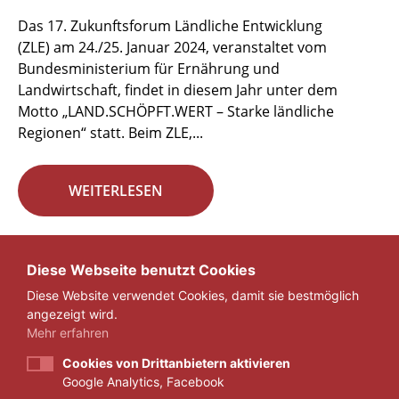
Das 17. Zukunftsforum Ländliche Entwicklung
(ZLE) am 24./25. Januar 2024, veranstaltet vom
Bundesministerium für Ernährung und
Landwirtschaft, findet in diesem Jahr unter dem
Motto „LAND.SCHÖPFT.WERT – Starke ländliche
Regionen“ statt. Beim ZLE,...
WEITERLESEN
Seite 4 von 29.
Diese Webseite benutzt Cookies
Diese Website verwendet Cookies, damit sie bestmöglich
«
1
...
3
4
5
...
29
»
angezeigt wird.
Mehr erfahren
Cookies von Drittanbietern aktivieren
Google Analytics, Facebook