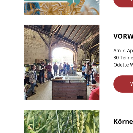
VORWE
Am 7. Ap
30 Teiln
Odette W
Körne