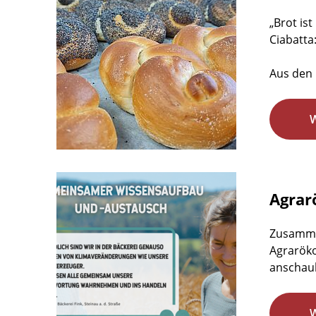
„Brot is
Ciabatta
Aus den 
Agrar
Zusamme
Agraröko
anschaul