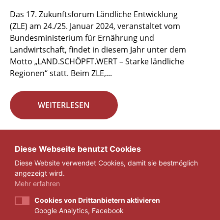
Das 17. Zukunftsforum Ländliche Entwicklung
(ZLE) am 24./25. Januar 2024, veranstaltet vom
Bundesministerium für Ernährung und
Landwirtschaft, findet in diesem Jahr unter dem
Motto „LAND.SCHÖPFT.WERT – Starke ländliche
Regionen“ statt. Beim ZLE,...
WEITERLESEN
Seite 4 von 29.
Diese Webseite benutzt Cookies
Diese Website verwendet Cookies, damit sie bestmöglich
«
1
...
3
4
5
...
29
»
angezeigt wird.
Mehr erfahren
Cookies von Drittanbietern aktivieren
Google Analytics, Facebook