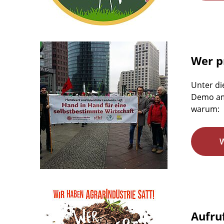
Wer pr
Unter di
Demo am 
warum:
Aufru