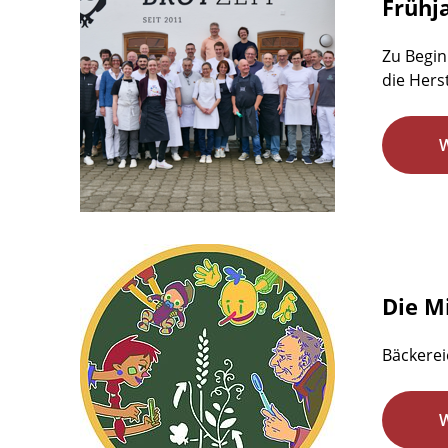
Frühj
Zu Begin
die Hers
Die M
Bäckerei