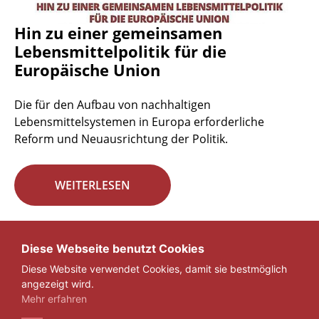
Hin zu einer gemeinsamen
Lebensmittelpolitik für die
Europäische Union
Die für den Aufbau von nachhaltigen
Lebensmittelsystemen in Europa erforderliche
Reform und Neuausrichtung der Politik.
WEITERLESEN
Seite 29 von 29.
Diese Webseite benutzt Cookies
Diese Website verwendet Cookies, damit sie bestmöglich
«
1
...
27
28
29
angezeigt wird.
Mehr erfahren