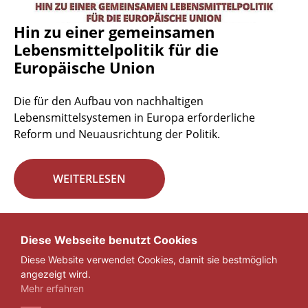
Hin zu einer gemeinsamen
Lebensmittelpolitik für die
Europäische Union
Die für den Aufbau von nachhaltigen
Lebensmittelsystemen in Europa erforderliche
Reform und Neuausrichtung der Politik.
WEITERLESEN
Seite 29 von 29.
Diese Webseite benutzt Cookies
Diese Website verwendet Cookies, damit sie bestmöglich
«
1
...
27
28
29
angezeigt wird.
Mehr erfahren