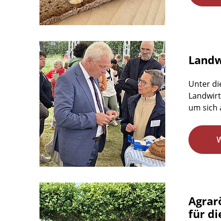
Landwi
Unter di
Landwirt
um sich 
Agrar
für d