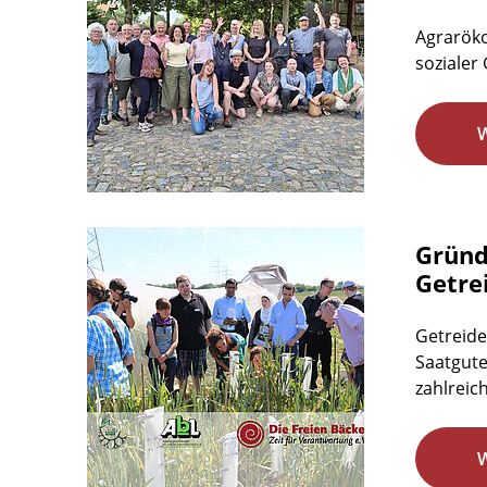
Agraröko
sozialer 
Gründ
Getre
Getreide
Saatgute
zahlreic