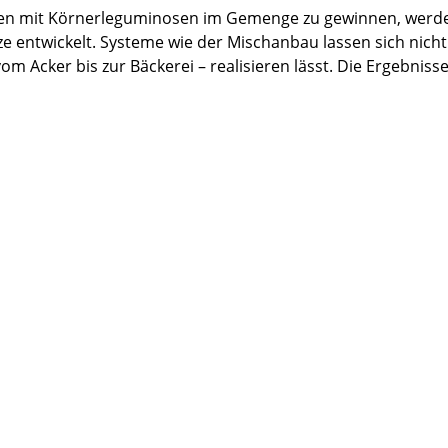
zen mit Körnerleguminosen im Gemenge zu gewinnen, wer
entwickelt. Systeme wie der Mischanbau lassen sich nicht z
m Acker bis zur Bäckerei – realisieren lässt. Die Ergebnis
 VORWERTS Projekts Beteiligten Spaß gemacht. Es gab zahlr
r für Landwirtschaft, Ernährung und Heimat Alois Rainer u
gebacken nur aus 70% Gemengeweizen, 30% Roggen, Wasser, 
geführt wurde, zogen die Besucher*innen an.
t es zu der Projektwebsite ➡️
vorwerts-p