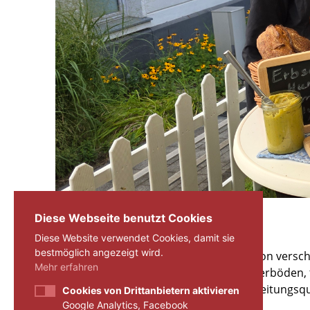
Diese Webseite benutzt Cookies
Diese Website verwendet Cookies, damit sie
bestmöglich angezeigt wird.
Der Anbau von Mischkulturen ist eine von versc
Mehr erfahren
fördern die Biodiversität auf und in Ackerböden
Ziel angestrebt - in der Lage, die Verarbeitungs
Cookies von Drittanbietern aktivieren
Google Analytics, Facebook