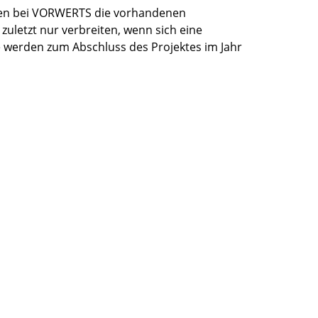
den bei VORWERTS die vorhandenen
uletzt nur verbreiten, wenn sich eine
se werden zum Abschluss des Projektes im Jahr
eiche interessante Gespräche mit den
nd Staatssekretär Prof. Dr. Dr. Markus Schick
Sauerteig und Salz und der Schneckentrieur,
rojekt.de