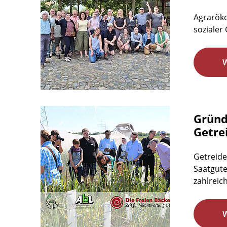
Agraröko
sozialer 
Gründ
Getre
Getreide
Saatgute
zahlreic