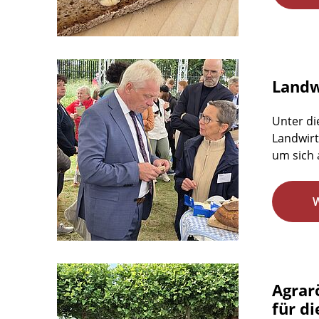
Landwi
Unter di
Landwirt
um sich 
Agrar
für d