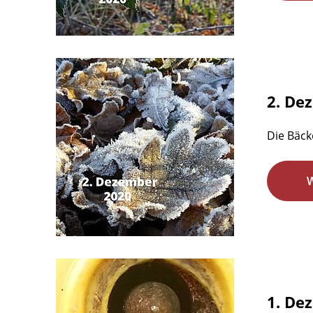
2. De
Die Bäcke
1. De