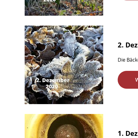
2. De
Die Bäcke
1. De