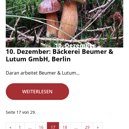
10. Dezember: Bäckerei Beumer &
Lutum GmbH, Berlin
Daran arbeitet Beumer & Lutum...
WEITERLESEN
Seite 17 von 29.
«
1
...
16
17
18
...
29
»