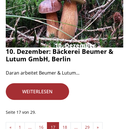
10. Dezember: Bäckerei Beumer &
Lutum GmbH, Berlin
Daran arbeitet Beumer & Lutum...
WEITERLESEN
Seite 17 von 29.
«
1
...
16
17
18
...
29
»