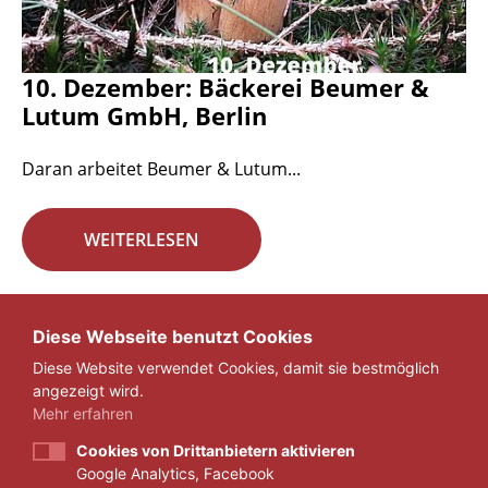
10. Dezember: Bäckerei Beumer &
Lutum GmbH, Berlin
Daran arbeitet Beumer & Lutum...
WEITERLESEN
Seite 17 von 29.
Diese Webseite benutzt Cookies
Diese Website verwendet Cookies, damit sie bestmöglich
«
1
...
16
17
18
...
29
»
angezeigt wird.
Mehr erfahren
Cookies von Drittanbietern aktivieren
Google Analytics, Facebook