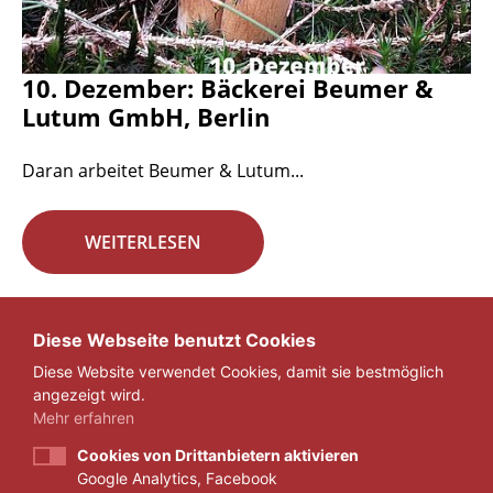
10. Dezember: Bäckerei Beumer &
Lutum GmbH, Berlin
Daran arbeitet Beumer & Lutum...
WEITERLESEN
Seite 17 von 29.
Diese Webseite benutzt Cookies
Diese Website verwendet Cookies, damit sie bestmöglich
«
1
...
16
17
18
...
29
»
angezeigt wird.
Mehr erfahren
Cookies von Drittanbietern aktivieren
Google Analytics, Facebook