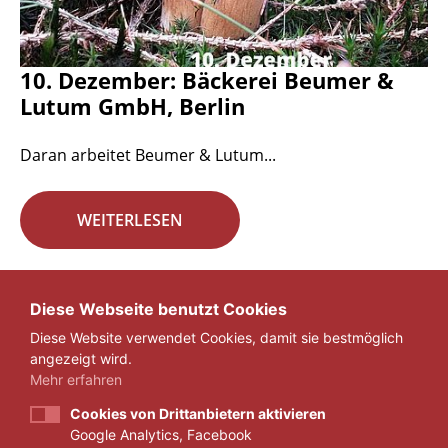
10. Dezember: Bäckerei Beumer &
Lutum GmbH, Berlin
Daran arbeitet Beumer & Lutum...
WEITERLESEN
Seite 17 von 29.
Diese Webseite benutzt Cookies
Diese Website verwendet Cookies, damit sie bestmöglich
«
1
...
16
17
18
...
29
»
angezeigt wird.
Mehr erfahren
Cookies von Drittanbietern aktivieren
Google Analytics, Facebook