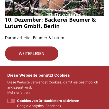
10. Dezember: Bäckerei Beumer &
Lutum GmbH, Berlin
Daran arbeitet Beumer & Lutum...
WEITERLESEN
Seite 17 von 29.
Diese Webseite benutzt Cookies
Diese Website verwendet Cookies, damit sie bestmöglich
«
1
...
16
17
18
...
29
»
angezeigt wird.
Mehr erfahren
Cookies von Drittanbietern aktivieren
Google Analytics, Facebook