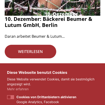
10. Dezember: Bäckerei Beumer &
Lutum GmbH, Berlin
Daran arbeitet Beumer & Lutum...
WEITERLESEN
Seite 17 von 29.
Diese Webseite benutzt Cookies
Diese Website verwendet Cookies, damit sie bestmöglich
«
1
...
16
17
18
...
29
»
angezeigt wird.
Mehr erfahren
Cookies von Drittanbietern aktivieren
Google Analytics, Facebook