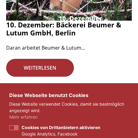
10. Dezember: Bäckerei Beumer &
Lutum GmbH, Berlin
Daran arbeitet Beumer & Lutum...
WEITERLESEN
Seite 17 von 29.
Diese Webseite benutzt Cookies
Diese Website verwendet Cookies, damit sie bestmöglich
«
1
...
16
17
18
...
29
»
angezeigt wird.
Mehr erfahren
Cookies von Drittanbietern aktivieren
Google Analytics, Facebook