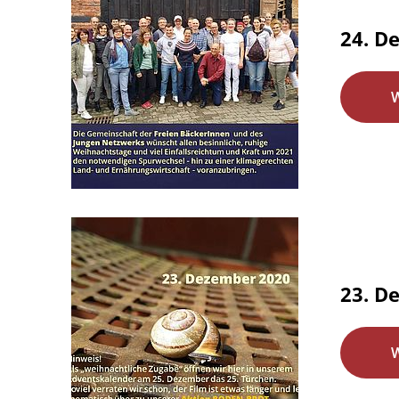
24. D
23. D