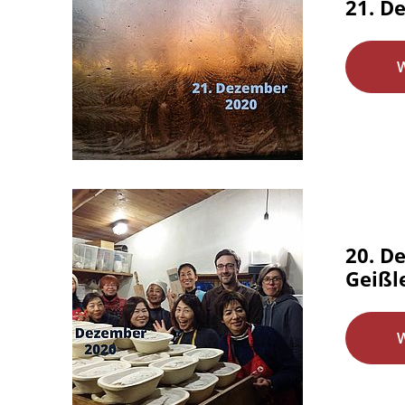
21. D
20. D
Geißl