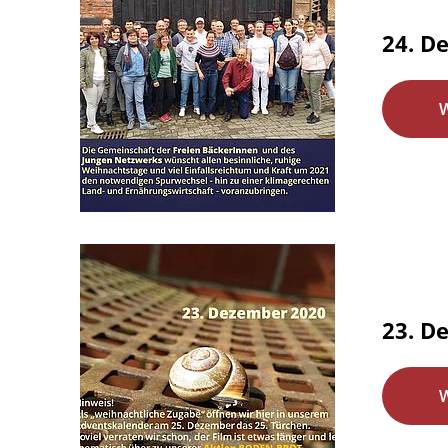
24. D
23. D