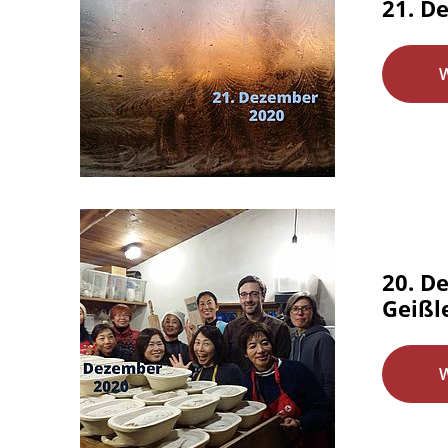
21. D
20. D
Geißl