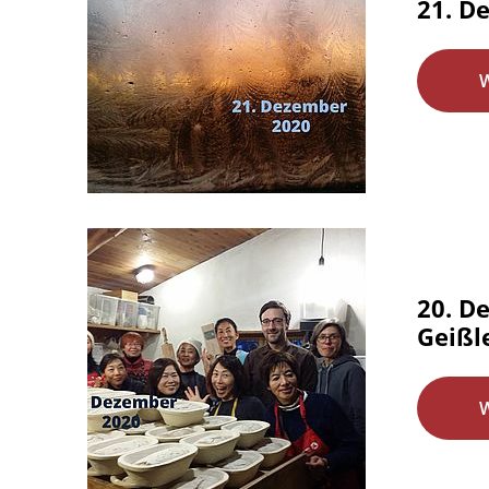
21. D
20. D
Geißl