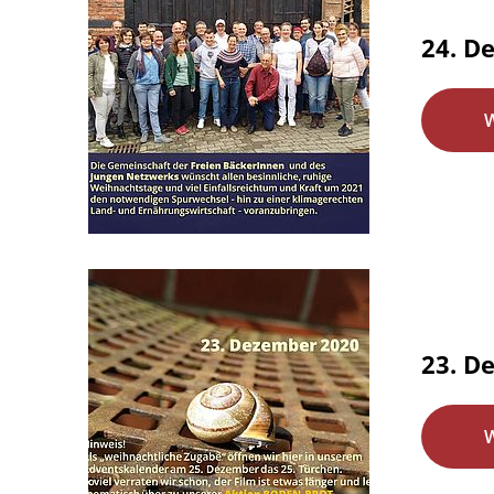
24. D
23. D