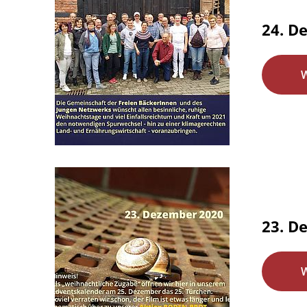
24. D
23. D