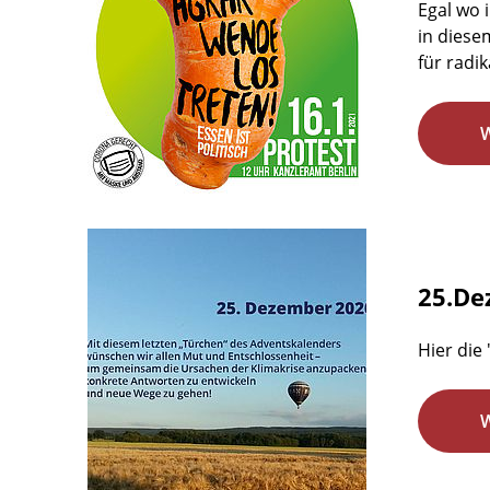
Egal wo 
in diese
für radi
25.De
Hier die