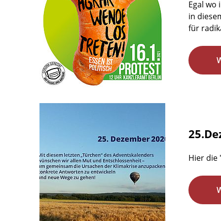
Egal wo 
in diese
für radi
25.De
Hier die