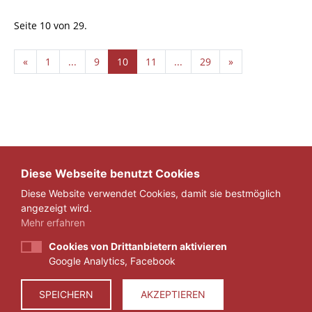
Seite 10 von 29.
«
1
...
9
10
11
...
29
»
Diese Webseite benutzt Cookies
Diese Website verwendet Cookies, damit sie bestmöglich
angezeigt wird.
Mehr erfahren
Cookies von Drittanbietern aktivieren
Google Analytics, Facebook
IMPRESSUM
DATENSCHUTZ
SPEICHERN
AKZEPTIEREN
© 2026 ZEIT FÜR VERANTWORTUNG E.V.