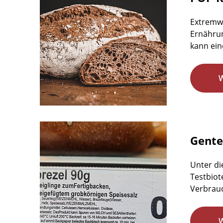
Extremw
Ernährun
kann ein
Gente
Unter di
Testbiot
Verbrauc