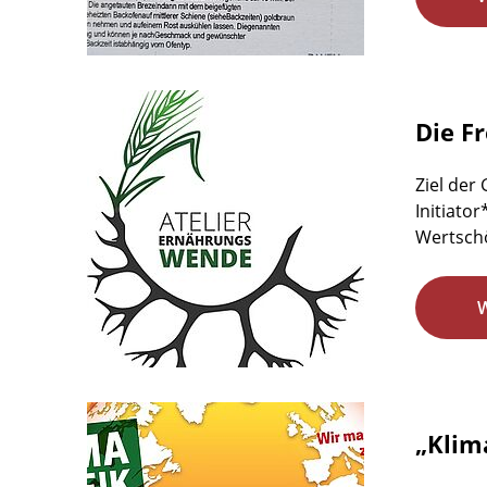
Die F
Ziel der
Initiato
Wertschö
„Klim