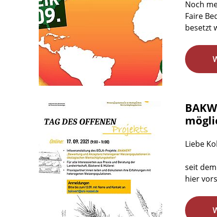
Noch meh
Faire Be
besetzt 
BAKWE
mögli
Liebe Ko
seit dem
hier vor