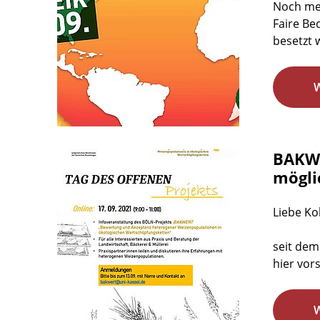
Noch meh
Faire Be
besetzt 
BAKWE
mögli
Liebe Ko
seit dem
hier vor