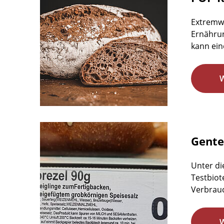
Extremw
Ernährun
kann ein
Gente
Unter di
Testbiot
Verbrauc