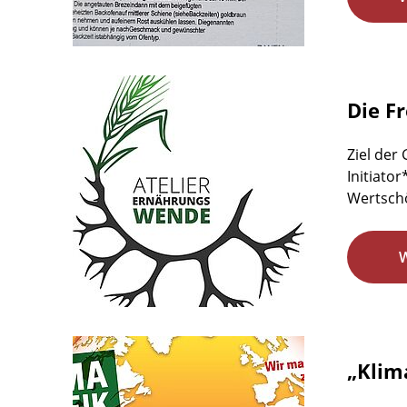
Die F
Ziel der
Initiato
Wertschö
„Klim