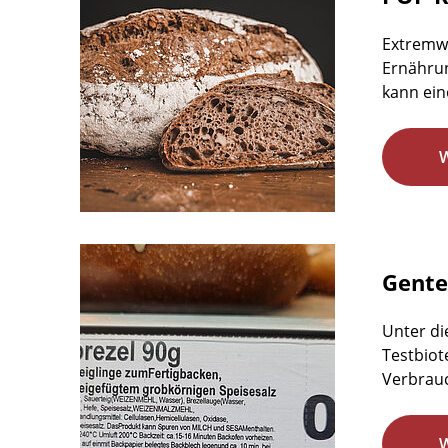
Extremw
Ernährun
kann ein
Gente
Unter di
Testbiot
Verbrauc