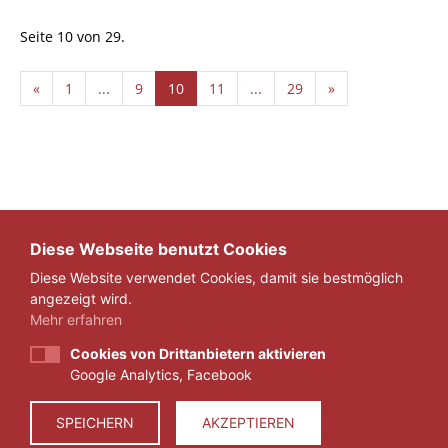
Seite 10 von 29.
«
1
...
9
10
11
...
29
»
Diese Webseite benutzt Cookies
Diese Website verwendet Cookies, damit sie bestmöglich
angezeigt wird.
Mehr erfahren
Cookies von Drittanbietern aktivieren
Google Analytics, Facebook
IMPRESSUM
DATENSCHUTZ
SPEICHERN
AKZEPTIEREN
© 2026 ZEIT FÜR VERANTWORTUNG E.V.