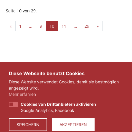
Seite 10 von 29.
«
1
...
9
10
11
...
29
»
Diese Webseite benutzt Cookies
Diese Website verwendet Cookies, damit sie bestmöglich
angezeigt wird.
Mehr erfahren
Cookies von Drittanbietern aktivieren
Google Analytics, Facebook
IMPRESSUM
DATENSCHUTZ
SPEICHERN
AKZEPTIEREN
© 2026 ZEIT FÜR VERANTWORTUNG E.V.