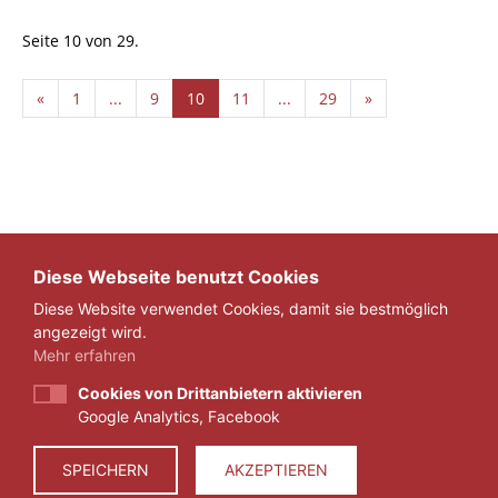
Seite 10 von 29.
«
1
...
9
10
11
...
29
»
Diese Webseite benutzt Cookies
Diese Website verwendet Cookies, damit sie bestmöglich
angezeigt wird.
Mehr erfahren
Cookies von Drittanbietern aktivieren
Google Analytics, Facebook
IMPRESSUM
DATENSCHUTZ
SPEICHERN
AKZEPTIEREN
© 2026 ZEIT FÜR VERANTWORTUNG E.V.