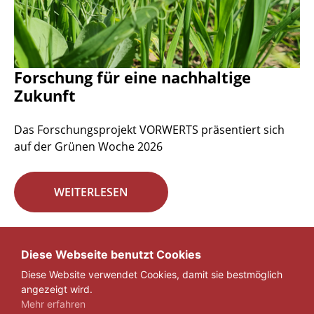
Forschung für eine nachhaltige
Zukunft
Das Forschungsprojekt VORWERTS präsentiert sich
auf der Grünen Woche 2026
WEITERLESEN
Seite 1 von 29.
Diese Webseite benutzt Cookies
Diese Website verwendet Cookies, damit sie bestmöglich
1
2
3
...
29
»
angezeigt wird.
Mehr erfahren