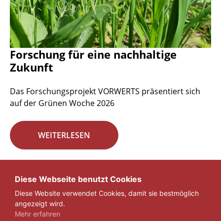
Forschung für eine nachhaltige
Zukunft
Das Forschungsprojekt VORWERTS präsentiert sich
auf der Grünen Woche 2026
WEITERLESEN
Seite 1 von 29.
Diese Webseite benutzt Cookies
Diese Website verwendet Cookies, damit sie bestmöglich
1
2
3
...
29
»
angezeigt wird.
Mehr erfahren