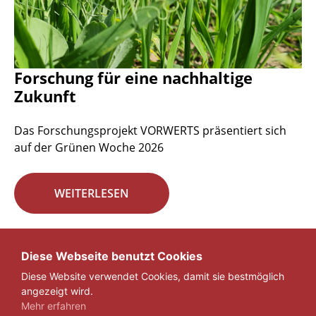
Forschung für eine nachhaltige
Zukunft
Das Forschungsprojekt VORWERTS präsentiert sich
auf der Grünen Woche 2026
WEITERLESEN
Seite 1 von 29.
Diese Webseite benutzt Cookies
Diese Website verwendet Cookies, damit sie bestmöglich
1
2
3
...
29
»
angezeigt wird.
Mehr erfahren